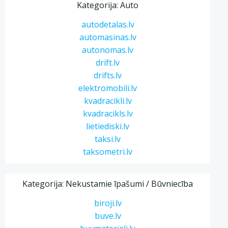
Kategorija: Auto
autodetalas.lv
automasinas.lv
autonomas.lv
drift.lv
drifts.lv
elektromobili.lv
kvadracikli.lv
kvadracikls.lv
lietiediski.lv
taksi.lv
taksometri.lv
Kategorija: Nekustamie īpašumi / Būvniecība
biroji.lv
buve.lv