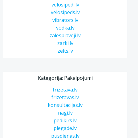
velosipedi.lv
velosipeds.lv
vibrators.lv
vodka.lv
zalesplaveji.lv
zarki.lv
zelts.lv
Kategorija: Pakalpojumi
frizetava.lv
frizetavas.lv
konsultacijas.lv
nagi.lv
pedikirs.lv
piegade.lv
pusdienas.lv