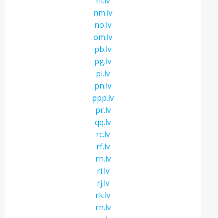
ni.lv
nm.lv
no.lv
om.lv
pb.lv
pg.lv
pi.lv
pn.lv
ppp.lv
pr.lv
qq.lv
rc.lv
rf.lv
rh.lv
ri.lv
rj.lv
rk.lv
rn.lv