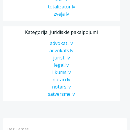
totalizator.lv
zveja.lv
Kategorija: Juridiskie pakalpojumi
advokati.lv
advokats.lv
juristi.lv
legal.lv
likums.lv
notari.lv
notars.lv
satversme.lv
Bez Tēmas