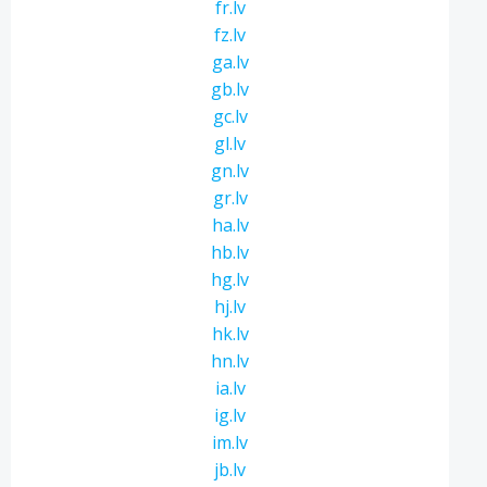
fr.lv
fz.lv
ga.lv
gb.lv
gc.lv
gl.lv
gn.lv
gr.lv
ha.lv
hb.lv
hg.lv
hj.lv
hk.lv
hn.lv
ia.lv
ig.lv
im.lv
jb.lv