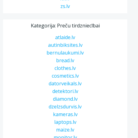
zs.lv
Kategorija: Preču tirdzniecībai
atlaide.lv
autinbiksites.lv
bernulaukumi.lv
bread.lv
clothes.lv
cosmetics.lv
datorveikals.lv
detektori.lv
diamond.lv
dzelzsdurvis.lv
kameras.lv
laptops.lv
maize.lv
monitor.lv