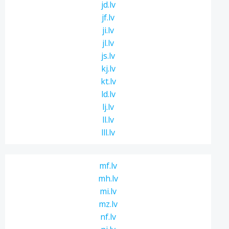
jd.lv
jf.lv
ji.lv
jl.lv
js.lv
kj.lv
kt.lv
ld.lv
lj.lv
ll.lv
lll.lv
mf.lv
mh.lv
mi.lv
mz.lv
nf.lv