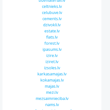
buvmateriali.lv
celtnieks.lv
celubuve.lv
cements.lv
dzivokli.lv
estate.lv
flats.lv
forest.lv
ipasums.lv
izire.lv
iziret.lv
izsoles.lv
karkasamajas.lv
kokamajas.lv
majas.lv
mezi.lv
mezsaimnieciba.lv
nams.lv