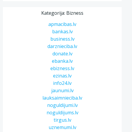
Kategorija: Bizness
apmacibas.lv
bankas.lv
business.lv
darznieciba.lv
donate.lv
ebanka.lv
ebizness.lv
ezinas.lv
info24.lv
jaunumi.lv
lauksaimnieciba.lv
noguldijumi.lv
noguldijums.lv
tirgus.lv
uznemumi.lv