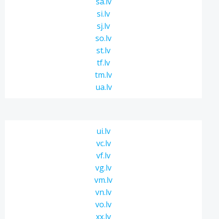
sa.lv
si.lv
sj.lv
so.lv
st.lv
tf.lv
tm.lv
ua.lv
ui.lv
vc.lv
vf.lv
vg.lv
vm.lv
vn.lv
vo.lv
xx.lv