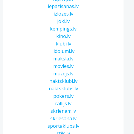
iepazisanas.lv
izlozes.lv
joki.lv
kempings.lv
kino.lv
klubi.lv
lidojumi.lv
maksla.lv
movies.lv
muzejs.lv
naktsklubi.lv
naktsklubs.lv
pokers.lv
rallijs.lv
skrienam.lv
skriesana.lv
sportaklubs.lv
stils.lv