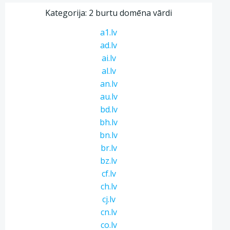
Kategorija: 2 burtu domēna vārdi
a1.lv
ad.lv
ai.lv
al.lv
an.lv
au.lv
bd.lv
bh.lv
bn.lv
br.lv
bz.lv
cf.lv
ch.lv
cj.lv
cn.lv
co.lv