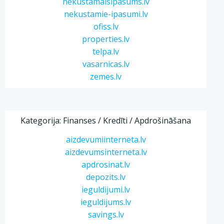
nekustamaisipasums.lv
nekustamie-ipasumi.lv
ofiss.lv
properties.lv
telpa.lv
vasarnicas.lv
zemes.lv
Kategorija: Finanses / Kredīti / Apdrošināšana
aizdevumiinterneta.lv
aizdevumsinterneta.lv
apdrosinat.lv
depozits.lv
ieguldijumi.lv
ieguldijums.lv
savings.lv