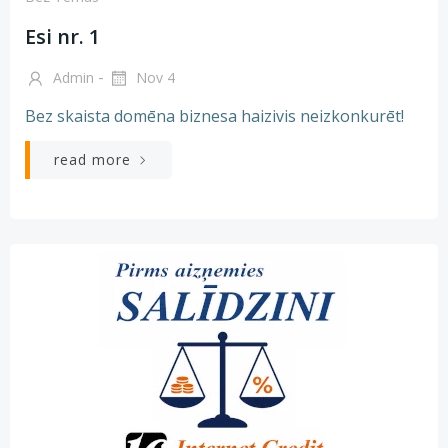
Esi nr. 1
-
Admin
Nov 4
Bez skaista domēna biznesa haizivis neizkonkurēt!
read more