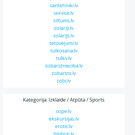
santehniki.lv
service.lv
siltums.lv
solariji.lv
solarijs.lv
tetovejumi.lv
tulkosana.lv
tulks.lv
zobarstnieciba.lv
zobarsts.lv
zobi.lv
Kategorija: Izklaide / Atpūta / Sports
cope.lv
ekskursijas.lv
erotic.lv
hiphop.lv