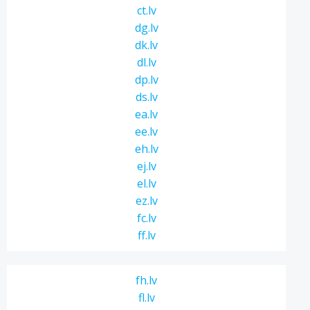
ct.lv
dg.lv
dk.lv
dl.lv
dp.lv
ds.lv
ea.lv
ee.lv
eh.lv
ej.lv
el.lv
ez.lv
fc.lv
ff.lv
fh.lv
fl.lv